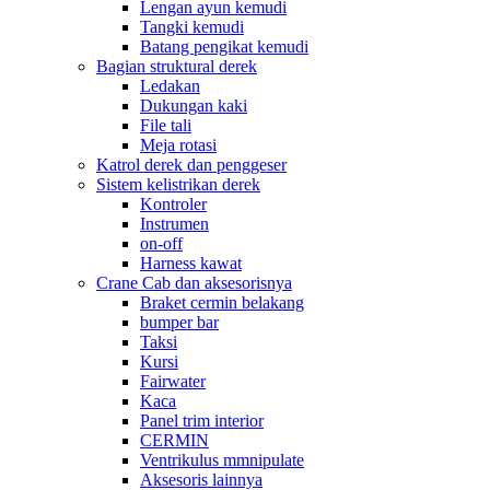
Lengan ayun kemudi
Tangki kemudi
Batang pengikat kemudi
Bagian struktural derek
Ledakan
Dukungan kaki
File tali
Meja rotasi
Katrol derek dan penggeser
Sistem kelistrikan derek
Kontroler
Instrumen
on-off
Harness kawat
Crane Cab dan aksesorisnya
Braket cermin belakang
bumper bar
Taksi
Kursi
Fairwater
Kaca
Panel trim interior
CERMIN
Ventrikulus mmnipulate
Aksesoris lainnya