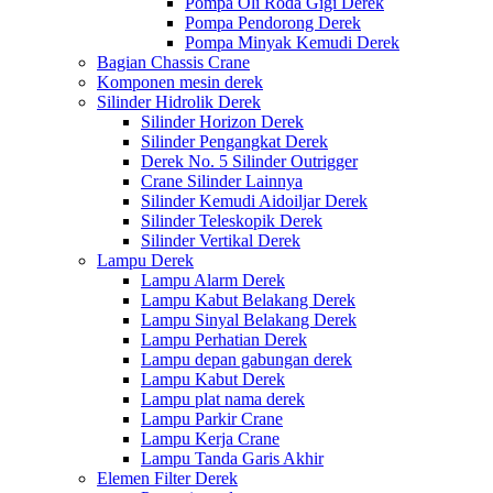
Pompa Oli Roda Gigi Derek
Pompa Pendorong Derek
Pompa Minyak Kemudi Derek
Bagian Chassis Crane
Komponen mesin derek
Silinder Hidrolik Derek
Silinder Horizon Derek
Silinder Pengangkat Derek
Derek No. 5 Silinder Outrigger
Crane Silinder Lainnya
Silinder Kemudi Aidoiljar Derek
Silinder Teleskopik Derek
Silinder Vertikal Derek
Lampu Derek
Lampu Alarm Derek
Lampu Kabut Belakang Derek
Lampu Sinyal Belakang Derek
Lampu Perhatian Derek
Lampu depan gabungan derek
Lampu Kabut Derek
Lampu plat nama derek
Lampu Parkir Crane
Lampu Kerja Crane
Lampu Tanda Garis Akhir
Elemen Filter Derek