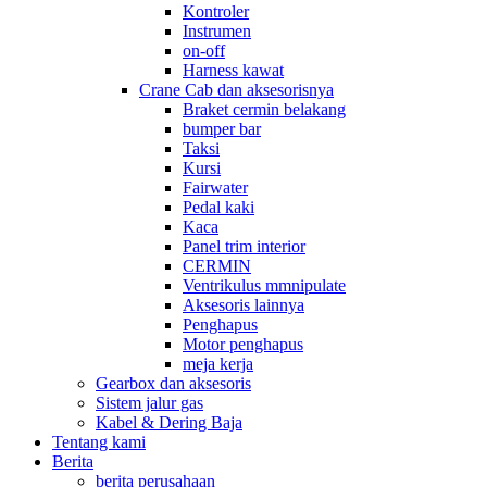
Kontroler
Instrumen
on-off
Harness kawat
Crane Cab dan aksesorisnya
Braket cermin belakang
bumper bar
Taksi
Kursi
Fairwater
Pedal kaki
Kaca
Panel trim interior
CERMIN
Ventrikulus mmnipulate
Aksesoris lainnya
Penghapus
Motor penghapus
meja kerja
Gearbox dan aksesoris
Sistem jalur gas
Kabel & Dering Baja
Tentang kami
Berita
berita perusahaan