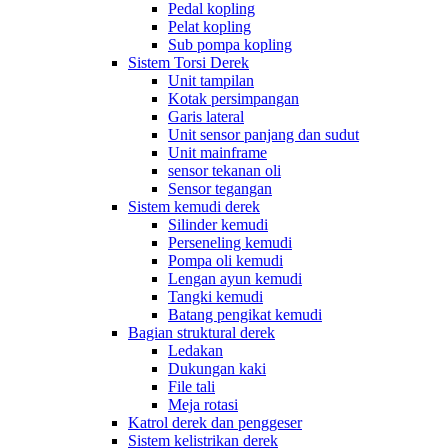
Pedal kopling
Pelat kopling
Sub pompa kopling
Sistem Torsi Derek
Unit tampilan
Kotak persimpangan
Garis lateral
Unit sensor panjang dan sudut
Unit mainframe
sensor tekanan oli
Sensor tegangan
Sistem kemudi derek
Silinder kemudi
Perseneling kemudi
Pompa oli kemudi
Lengan ayun kemudi
Tangki kemudi
Batang pengikat kemudi
Bagian struktural derek
Ledakan
Dukungan kaki
File tali
Meja rotasi
Katrol derek dan penggeser
Sistem kelistrikan derek