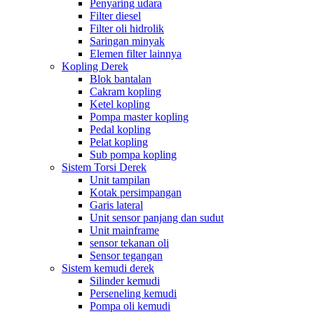
Penyaring udara
Filter diesel
Filter oli hidrolik
Saringan minyak
Elemen filter lainnya
Kopling Derek
Blok bantalan
Cakram kopling
Ketel kopling
Pompa master kopling
Pedal kopling
Pelat kopling
Sub pompa kopling
Sistem Torsi Derek
Unit tampilan
Kotak persimpangan
Garis lateral
Unit sensor panjang dan sudut
Unit mainframe
sensor tekanan oli
Sensor tegangan
Sistem kemudi derek
Silinder kemudi
Perseneling kemudi
Pompa oli kemudi