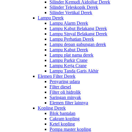
Silinder Kemudi Aidoiljar Derek
Silinder Teleskopik Derek
Silinder Vertikal Derek
Lampu Derek
Lampu Alarm Derek
Lampu Kabut Belakang Derek
Lampu Sinyal Belakang Derek
Lampu Perhatian Derek
Lampu depan gabungan derek
Lampu Kabut Derek
Lampu plat nama derek
Lampu Parkir Crane
Lampu Kerja Crane
Lampu Tanda Garis Akhir
Elemen Filter Derek
Penyaring udara
Filter diesel
Filter oli hidrolik
Saringan minyak
Elemen filter lainnya
Kopling Derek
Blok bantalan
Cakram kopling
Ketel kopling
Pompa master kopling