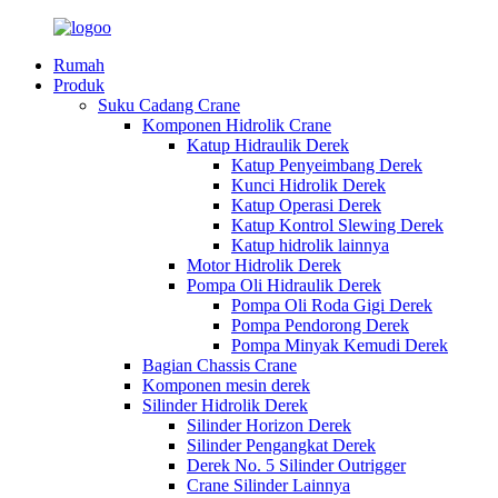
Rumah
Produk
Suku Cadang Crane
Komponen Hidrolik Crane
Katup Hidraulik Derek
Katup Penyeimbang Derek
Kunci Hidrolik Derek
Katup Operasi Derek
Katup Kontrol Slewing Derek
Katup hidrolik lainnya
Motor Hidrolik Derek
Pompa Oli Hidraulik Derek
Pompa Oli Roda Gigi Derek
Pompa Pendorong Derek
Pompa Minyak Kemudi Derek
Bagian Chassis Crane
Komponen mesin derek
Silinder Hidrolik Derek
Silinder Horizon Derek
Silinder Pengangkat Derek
Derek No. 5 Silinder Outrigger
Crane Silinder Lainnya