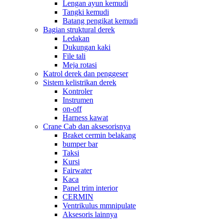
Lengan ayun kemudi
Tangki kemudi
Batang pengikat kemudi
Bagian struktural derek
Ledakan
Dukungan kaki
File tali
Meja rotasi
Katrol derek dan penggeser
Sistem kelistrikan derek
Kontroler
Instrumen
on-off
Harness kawat
Crane Cab dan aksesorisnya
Braket cermin belakang
bumper bar
Taksi
Kursi
Fairwater
Kaca
Panel trim interior
CERMIN
Ventrikulus mmnipulate
Aksesoris lainnya