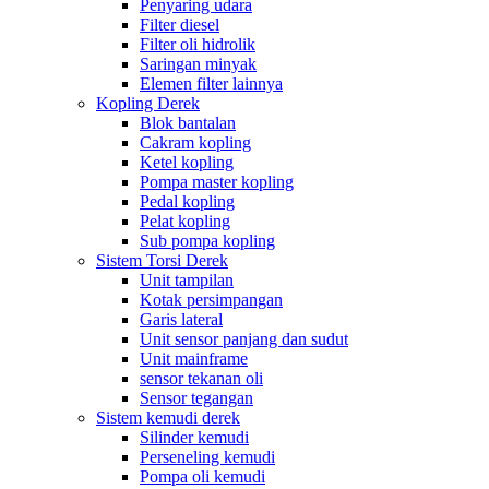
Penyaring udara
Filter diesel
Filter oli hidrolik
Saringan minyak
Elemen filter lainnya
Kopling Derek
Blok bantalan
Cakram kopling
Ketel kopling
Pompa master kopling
Pedal kopling
Pelat kopling
Sub pompa kopling
Sistem Torsi Derek
Unit tampilan
Kotak persimpangan
Garis lateral
Unit sensor panjang dan sudut
Unit mainframe
sensor tekanan oli
Sensor tegangan
Sistem kemudi derek
Silinder kemudi
Perseneling kemudi
Pompa oli kemudi