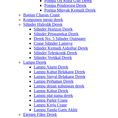
Pompa Oli Roda Gigi Derek
Pompa Pendorong Derek
Pompa Minyak Kemudi Derek
Bagian Chassis Crane
Komponen mesin derek
Silinder Hidrolik Derek
Silinder Horizon Derek
Silinder Pengangkat Derek
Derek No. 5 Silinder Outrigger
Crane Silinder Lainnya
Silinder Kemudi Aidoiljar Derek
Silinder Teleskopik Derek
Silinder Vertikal Derek
Lampu Derek
Lampu Alarm Derek
Lampu Kabut Belakang Derek
Lampu Sinyal Belakang Derek
Lampu Perhatian Derek
Lampu depan gabungan derek
Lampu Kabut Derek
Lampu plat nama derek
Lampu Parkir Crane
Lampu Kerja Crane
Lampu Tanda Garis Akhir
Elemen Filter Derek