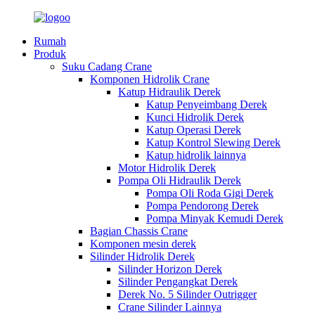
Rumah
Produk
Suku Cadang Crane
Komponen Hidrolik Crane
Katup Hidraulik Derek
Katup Penyeimbang Derek
Kunci Hidrolik Derek
Katup Operasi Derek
Katup Kontrol Slewing Derek
Katup hidrolik lainnya
Motor Hidrolik Derek
Pompa Oli Hidraulik Derek
Pompa Oli Roda Gigi Derek
Pompa Pendorong Derek
Pompa Minyak Kemudi Derek
Bagian Chassis Crane
Komponen mesin derek
Silinder Hidrolik Derek
Silinder Horizon Derek
Silinder Pengangkat Derek
Derek No. 5 Silinder Outrigger
Crane Silinder Lainnya