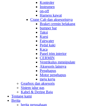
Kontroler
Instrumen
on-off
Harness kawat
Crane Cab dan aksesorisnya
Braket cermin belakang
bumper bar
Taksi
Kursi
Fairwater
Pedal kaki
Kaca
Panel trim interior
CERMIN
Ventrikulus mmnipulate
Aksesoris lainnya
Penghapus
Motor penghapus
meja kerja
Gearbox dan aksesoris
Sistem jalur gas
Kabel & Dering Baja
Tentang kami
Berita
berita perusahaan