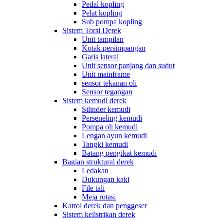
Pedal kopling
Pelat kopling
Sub pompa kopling
Sistem Torsi Derek
Unit tampilan
Kotak persimpangan
Garis lateral
Unit sensor panjang dan sudut
Unit mainframe
sensor tekanan oli
Sensor tegangan
Sistem kemudi derek
Silinder kemudi
Perseneling kemudi
Pompa oli kemudi
Lengan ayun kemudi
Tangki kemudi
Batang pengikat kemudi
Bagian struktural derek
Ledakan
Dukungan kaki
File tali
Meja rotasi
Katrol derek dan penggeser
Sistem kelistrikan derek