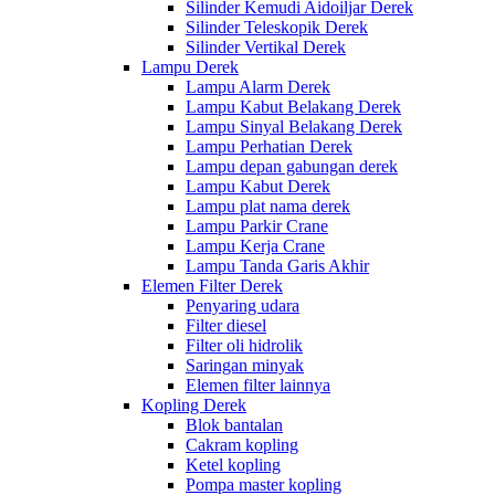
Silinder Kemudi Aidoiljar Derek
Silinder Teleskopik Derek
Silinder Vertikal Derek
Lampu Derek
Lampu Alarm Derek
Lampu Kabut Belakang Derek
Lampu Sinyal Belakang Derek
Lampu Perhatian Derek
Lampu depan gabungan derek
Lampu Kabut Derek
Lampu plat nama derek
Lampu Parkir Crane
Lampu Kerja Crane
Lampu Tanda Garis Akhir
Elemen Filter Derek
Penyaring udara
Filter diesel
Filter oli hidrolik
Saringan minyak
Elemen filter lainnya
Kopling Derek
Blok bantalan
Cakram kopling
Ketel kopling
Pompa master kopling